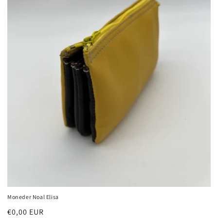
i
ó
:
Moneder Noal Elisa
Preu
€0,00 EUR