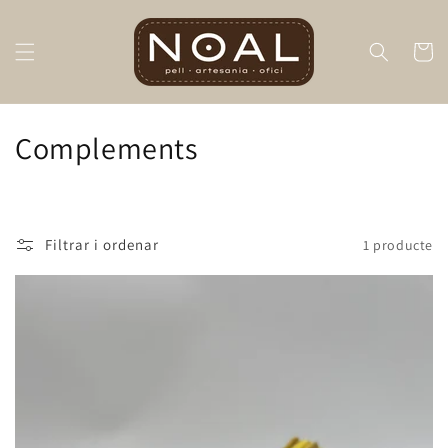
Ves al
text
Cistella
C
Complements
o
l
Filtrar i ordenar
1 producte
·
l
e
c
c